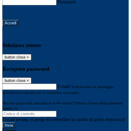
Password
Password dimenticata?
-
Entra con SPID
Entra con CIE
Seleziona utente
button close
×
Recupero password
button close
×
E-mail
Verrà inviato un messaggio
all'indirizzo indicato con le istruzioni necessarie.
Non hai una e-mail associata al nome utente? Effettua il reset della password
tramite la
Login Spaggiari
E-mail inviata, si prega di controllare la casella di posta elettronica!
Errore