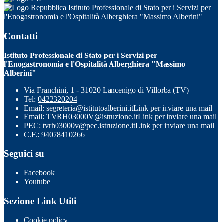
Istituto Professionale di Stato per i Servizi per
l'Enogastronomia e l'Ospitalità Alberghiera "Massimo Alberini"
Contatti
Istituto Professionale di Stato per i Servizi per
l'Enogastronomia e l'Ospitalità Alberghiera "Massimo
Alberini"
Via Franchini, 1 - 31020 Lancenigo di Villorba (TV)
Tel:
0422320204
Email:
segreteria@istitutoalberini.it
Link per inviare una mail
Email:
TVRH03000V@istruzione.it
Link per inviare una mail
PEC:
tvrh03000v@pec.istruzione.it
Link per inviare una mail
C.F.: 94078410266
Seguici su
Facebook
Youtube
Sezione Link Utili
Cookie policy