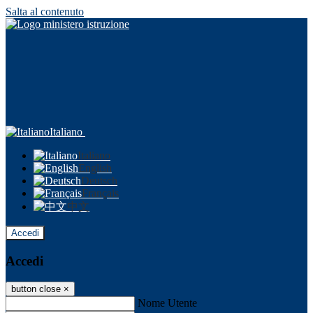
Salta al contenuto
Italiano
Italiano
English
Deutsch
Français
中文
Accedi
Accedi
button close
×
Nome Utente