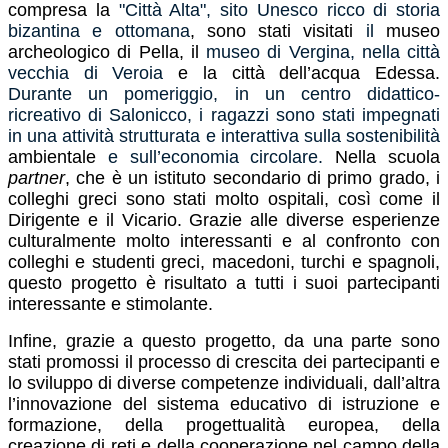
compresa la
"Città Alta", sito Unesco
ricco di storia
bizantina e ottomana
, sono stati visitati
il
museo
archeologico di Pella, il
museo di Vergina, nella città
vecchia di Veroia
e la città dell’acqua Edessa.
Durante un pomeriggio, in un centro didattico-
ricreativo di Salonicco, i ragazzi sono
stati impegnati
in una attività strutturata e interattiva sulla sostenibilità
ambientale
e
sull’economia circolare.
Nella scuola
partner
, che è un istituto secondario di primo grado, i
colleghi greci sono stati molto ospitali, così come il
Dirigente e il Vicario. Grazie alle diverse esperienze
culturalmente molto interessanti e al confronto con
colleghi e studenti greci, macedoni, turchi e spagnoli,
questo progetto è risultato a tutti i suoi partecipanti
interessante e stimolante.
Infine, grazie a questo progetto, da una parte sono
stati promossi il processo di crescita dei partecipanti e
lo sviluppo di diverse competenze individuali, dall’altra
l’innovazione del sistema educativo di istruzione e
formazione, della progettualità europea, della
creazione di reti e della cooperazione nel campo della