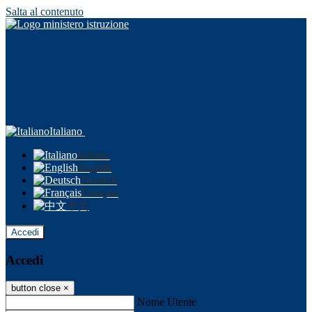
Salta al contenuto
Italiano
Italiano
English
Deutsch
Français
中文
Accedi
Accedi
button close
×
Nome Utente