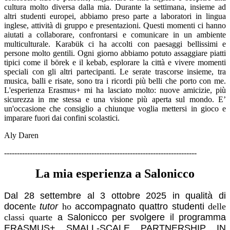
cultura molto diversa dalla mia. Durante la settimana, insieme ad
altri studenti europei, abbiamo preso parte a laboratori in lingua
inglese, attività di gruppo e presentazioni. Questi momenti ci hanno
aiutati a collaborare, confrontarsi e comunicare in un ambiente
multiculturale. Karabük ci ha accolti con paesaggi bellissimi e
persone molto gentili. Ogni giorno abbiamo potuto assaggiare piatti
tipici come il börek e il kebab, esplorare la città e vivere momenti
speciali con gli altri partecipanti. Le serate trascorse insieme, tra
musica, balli e risate, sono tra i ricordi più belli che porto con me.
L'esperienza Erasmus+ mi ha lasciato molto: nuove amicizie, più
sicurezza in me stessa e una visione più aperta sul mondo. E’
un'occasione che consiglio a chiunque voglia mettersi in gioco e
imparare fuori dai confini scolastici.
Aly Daren
---------------------------------------------------------------------------
La mia esperienza a Salonicco
Dal 28 settembre al 3 ottobre 2025 in qualità di
docent
e
tutor
ho
accompagnato quattro studenti
delle
classi quarte
a Salonicco per svolgere il programma
ERASMUS+ SMALL-SCALE PARTNERSHIP IN