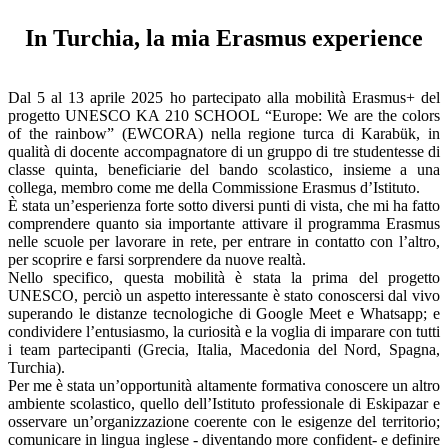
In Turchia, la mia Erasmus experience
Dal 5 al 13 aprile 2025 ho partecipato alla mobilità Erasmus+ del
progetto UNESCO KA 210 SCHOOL “Europe: We are the colors
of the rainbow” (EWCORA) nella regione turca di Karabük, in
qualità di docente accompagnatore di un gruppo di tre studentesse di
classe quinta, beneficiarie del bando scolastico, insieme a una
collega, membro come me della Commissione Erasmus d’Istituto.
È stata un’esperienza forte sotto diversi punti di vista, che mi ha fatto
comprendere quanto sia importante attivare il programma Erasmus
nelle scuole per lavorare in rete, per entrare in contatto con l’altro,
per scoprire e farsi sorprendere da nuove realtà.
Nello specifico, questa mobilità è stata la prima del progetto
UNESCO, perciò un aspetto interessante è stato conoscersi dal vivo
superando le distanze tecnologiche di Google Meet e Whatsapp; e
condividere l’entusiasmo, la curiosità e la voglia di imparare con tutti
i team partecipanti (Grecia, Italia, Macedonia del Nord, Spagna,
Turchia).
Per me è stata un’opportunità altamente formativa conoscere un altro
ambiente scolastico, quello dell’Istituto professionale di Eskipazar e
osservare un’organizzazione coerente con le esigenze del territorio;
comunicare in lingua inglese - diventando more confident- e definire