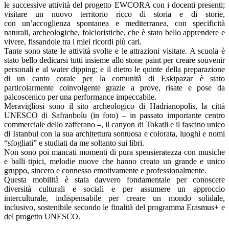
le successive attività del progetto EWCORA con i docenti presenti;
visitare un nuovo territorio ricco di storia e di storie,
con un’accoglienza spontanea e mediterranea, con specificità
naturali, archeologiche, folcloristiche, che è stato bello apprendere e
vivere, fissandole tra i miei ricordi più cari.
Tante sono state le attività svolte e le attrazioni visitate. A scuola è
stato bello dedicarsi tutti insieme allo stone paint per creare souvenir
personali e al water dipping; e il dietro le quinte della preparazione
di un canto corale per la comunità di Eskipazar è stato
particolarmente coinvolgente grazie a prove, risate e pose da
palcoscenico per una performance impeccabile.
Meravigliosi sono il sito archeologico di Hadrianopolis, la città
UNESCO di Safranbolu (in foto) – in passato importante centro
commerciale dello zafferano –, il canyon di Tokatli e il fascino unico
di Istanbul con la sua architettura sontuosa e colorata, luoghi e nomi
“sfogliati” e studiati da me soltanto sui libri.
Non sono poi mancati momenti di pura spensieratezza con musiche
e balli tipici, melodie nuove che hanno creato un grande e unico
gruppo, sincero e connesso emotivamente e professionalmente.
Questa mobilità è stata davvero fondamentale per conoscere
diversità culturali e sociali e per assumere un approccio
interculturale, indispensabile per creare un mondo solidale,
inclusivo, sostenibile secondo le finalità del programma Erasmus+ e
del progetto UNESCO.