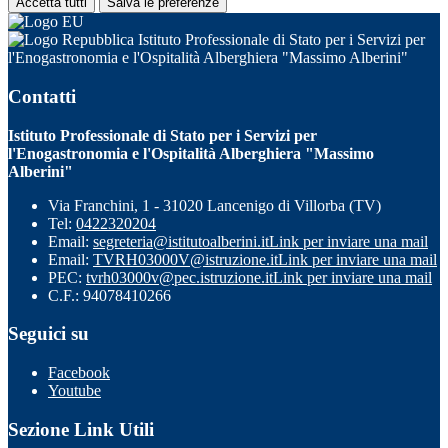
Accetta tutti
Salva le preferenze
Istituto Professionale di Stato per i Servizi per
l'Enogastronomia e l'Ospitalità Alberghiera "Massimo Alberini"
Contatti
Istituto Professionale di Stato per i Servizi per
l'Enogastronomia e l'Ospitalità Alberghiera "Massimo
Alberini"
Via Franchini, 1 - 31020 Lancenigo di Villorba (TV)
Tel:
0422320204
Email:
segreteria@istitutoalberini.it
Link per inviare una mail
Email:
TVRH03000V@istruzione.it
Link per inviare una mail
PEC:
tvrh03000v@pec.istruzione.it
Link per inviare una mail
C.F.: 94078410266
Seguici su
Facebook
Youtube
Sezione Link Utili