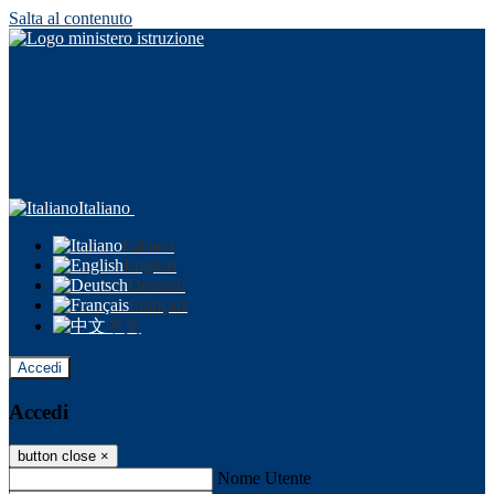
Salta al contenuto
Italiano
Italiano
English
Deutsch
Français
中文
Accedi
Accedi
button close
×
Nome Utente