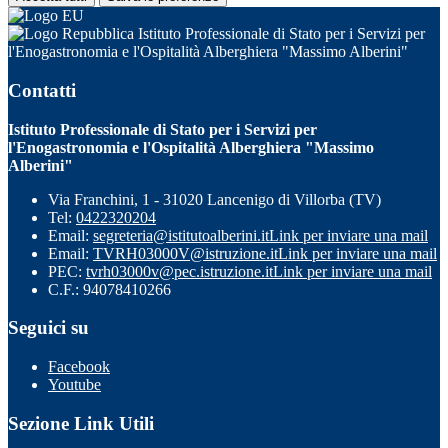
Istituto Professionale di Stato per i Servizi per
l'Enogastronomia e l'Ospitalità Alberghiera "Massimo Alberini"
Contatti
Istituto Professionale di Stato per i Servizi per
l'Enogastronomia e l'Ospitalità Alberghiera "Massimo
Alberini"
Via Franchini, 1 - 31020 Lancenigo di Villorba (TV)
Tel:
0422320204
Email:
segreteria@istitutoalberini.it
Link per inviare una mail
Email:
TVRH03000V@istruzione.it
Link per inviare una mail
PEC:
tvrh03000v@pec.istruzione.it
Link per inviare una mail
C.F.: 94078410266
Seguici su
Facebook
Youtube
Sezione Link Utili