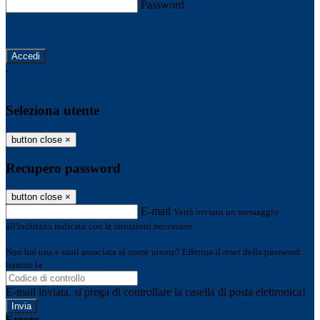
Password
Password dimenticata?
-
Entra con SPID
Entra con CIE
Seleziona utente
button close
×
Recupero password
button close
×
E-mail
Verrà inviato un messaggio
all'indirizzo indicato con le istruzioni necessarie.
Non hai una e-mail associata al nome utente? Effettua il reset della password
tramite la
Login Spaggiari
E-mail inviata, si prega di controllare la casella di posta elettronica!
Errore