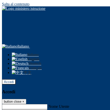
Salta al contenuto
Italiano
Italiano
English
Deutsch
Français
中文
Accedi
Accedi
button close
×
Nome Utente