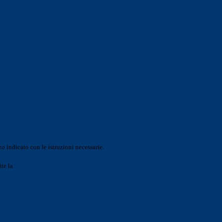
o indicato con le istruzioni necessarie.
ite la
Login Spaggiari