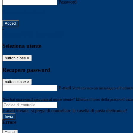
Password
Password dimenticata?
-
Entra con SPID
Entra con CIE
Seleziona utente
button close
×
Recupero password
button close
×
E-mail
Verrà inviato un messaggio all'indirizz
Non hai una e-mail associata al nome utente? Effettua il reset della password tram
E-mail inviata, si prega di controllare la casella di posta elettronica!
Errore
Chiudi