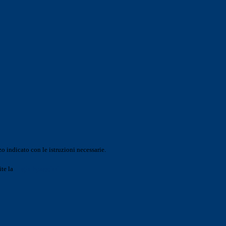
o indicato con le istruzioni necessarie.
ite la
Login Spaggiari