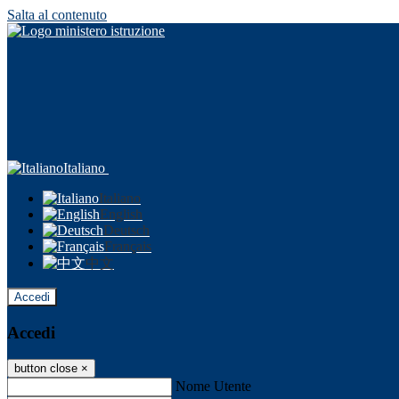
Salta al contenuto
Italiano
Italiano
English
Deutsch
Français
中文
Accedi
Accedi
button close
×
Nome Utente