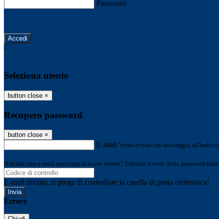
Password
Password dimenticata?
-
Entra con SPID
Entra con CIE
Seleziona utente
button close
×
Recupero password
button close
×
E-mail
Verrà inviato un messaggio all'indirizz
Non hai una e-mail associata al nome utente? Effettua il reset della password tram
E-mail inviata, si prega di controllare la casella di posta elettronica!
Errore
Chiudi