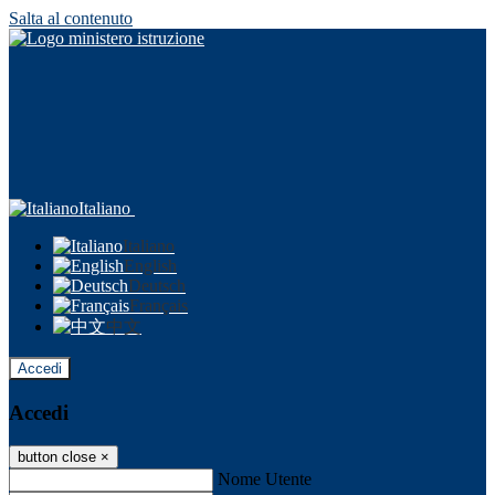
Salta al contenuto
Italiano
Italiano
English
Deutsch
Français
中文
Accedi
Accedi
button close
×
Nome Utente