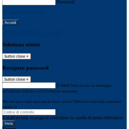
Password
Password dimenticata?
-
Entra con SPID
Entra con CIE
Seleziona utente
button close
×
Recupero password
button close
×
E-mail
Verrà inviato un messaggio
all'indirizzo indicato con le istruzioni necessarie.
Non hai una e-mail associata al nome utente? Effettua il reset della password
tramite la
Login Spaggiari
E-mail inviata, si prega di controllare la casella di posta elettronica!
Errore