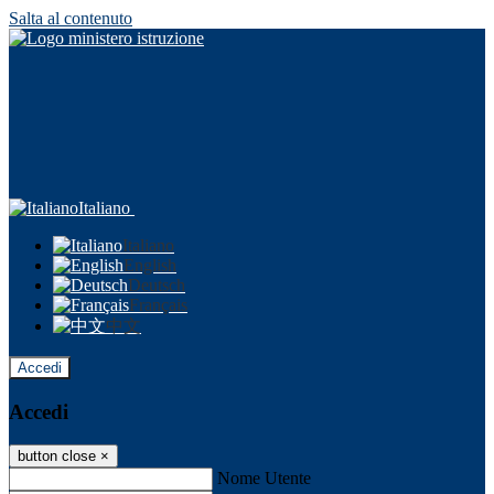
Salta al contenuto
Italiano
Italiano
English
Deutsch
Français
中文
Accedi
Accedi
button close
×
Nome Utente