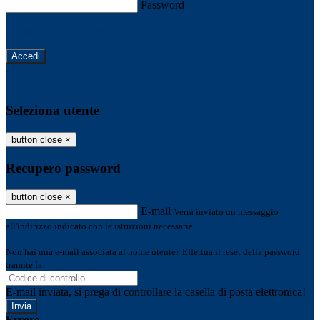
Password
Password dimenticata?
-
Entra con SPID
Entra con CIE
Seleziona utente
button close
×
Recupero password
button close
×
E-mail
Verrà inviato un messaggio
all'indirizzo indicato con le istruzioni necessarie.
Non hai una e-mail associata al nome utente? Effettua il reset della password
tramite la
Login Spaggiari
E-mail inviata, si prega di controllare la casella di posta elettronica!
Errore