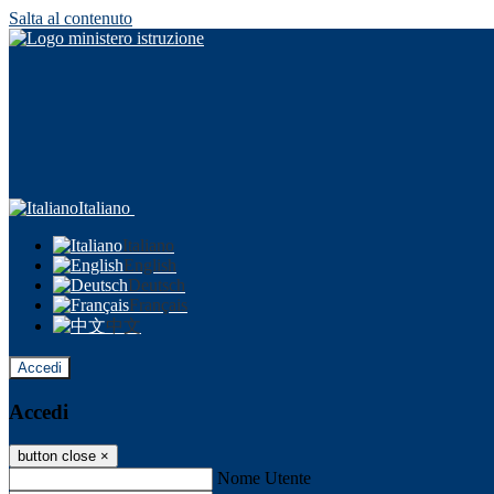
Salta al contenuto
Italiano
Italiano
English
Deutsch
Français
中文
Accedi
Accedi
button close
×
Nome Utente