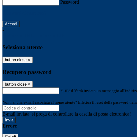
Password
Password dimenticata?
-
Entra con SPID
Entra con CIE
Seleziona utente
button close
×
Recupero password
button close
×
E-mail
Verrà inviato un messaggio all'indirizz
Non hai una e-mail associata al nome utente? Effettua il reset della password tram
E-mail inviata, si prega di controllare la casella di posta elettronica!
Errore
Chiudi