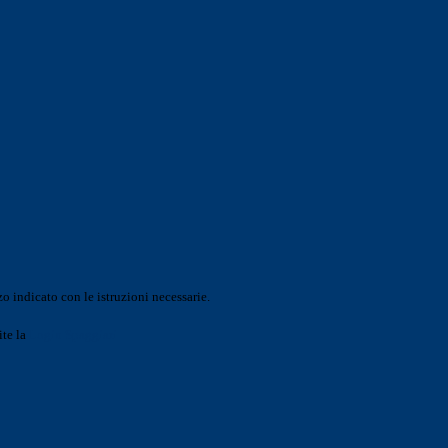
o indicato con le istruzioni necessarie.
ite la
Login Spaggiari