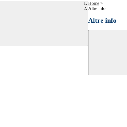
Home
>
Altre info
Altre info