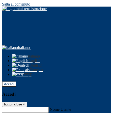
Salta al contenuto
Italiano
Italiano
English
Deutsch
Français
中文
Accedi
Accedi
button close
×
Nome Utente