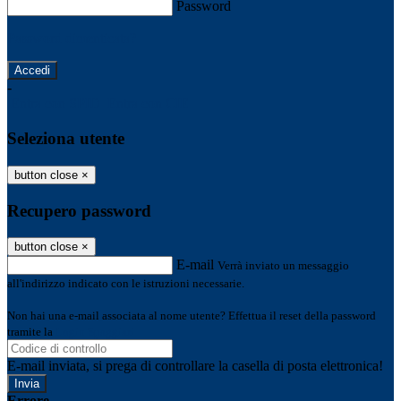
Password
Password dimenticata?
-
Entra con SPID
Entra con CIE
Seleziona utente
button close
×
Recupero password
button close
×
E-mail
Verrà inviato un messaggio
all'indirizzo indicato con le istruzioni necessarie.
Non hai una e-mail associata al nome utente? Effettua il reset della password
tramite la
Login Spaggiari
E-mail inviata, si prega di controllare la casella di posta elettronica!
Errore