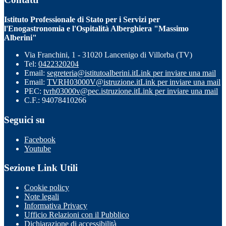
Istituto Professionale di Stato per i Servizi per
l'Enogastronomia e l'Ospitalità Alberghiera "Massimo
Alberini"
Via Franchini, 1 - 31020 Lancenigo di Villorba (TV)
Tel:
0422320204
Email:
segreteria@istitutoalberini.it
Link per inviare una mail
Email:
TVRH03000V@istruzione.it
Link per inviare una mail
PEC:
tvrh03000v@pec.istruzione.it
Link per inviare una mail
C.F.: 94078410266
Seguici su
Facebook
Youtube
Sezione Link Utili
Cookie policy
Note legali
Informativa Privacy
Ufficio Relazioni con il Pubblico
Dichiarazione di accessibilità