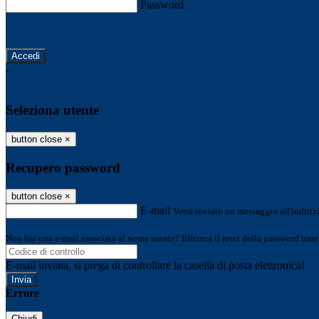
Password
Password dimenticata?
-
Entra con SPID
Entra con CIE
Seleziona utente
button close
×
Recupero password
button close
×
E-mail
Verrà inviato un messaggio all'indirizz
Non hai una e-mail associata al nome utente? Effettua il reset della password tram
E-mail inviata, si prega di controllare la casella di posta elettronica!
Errore
Chiudi