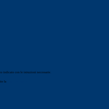
o indicato con le istruzioni necessarie.
ite la
Login Spaggiari