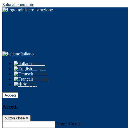
Salta al contenuto
Italiano
Italiano
English
Deutsch
Français
中文
Accedi
Accedi
button close
×
Nome Utente