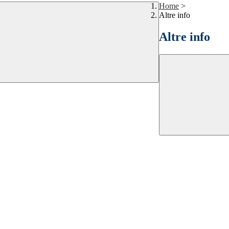
Home
>
Altre info
Altre info