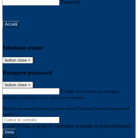
Password
Password dimenticata?
-
Entra con SPID
Entra con CIE
Seleziona utente
button close
×
Recupero password
button close
×
E-mail
Verrà inviato un messaggio
all'indirizzo indicato con le istruzioni necessarie.
Non hai una e-mail associata al nome utente? Effettua il reset della password
tramite la
Login Spaggiari
E-mail inviata, si prega di controllare la casella di posta elettronica!
Errore