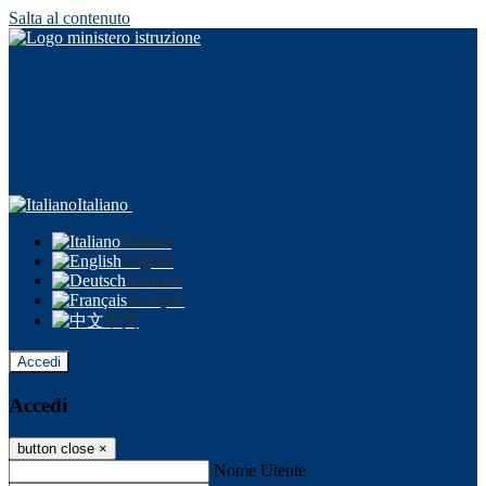
Salta al contenuto
Italiano
Italiano
English
Deutsch
Français
中文
Accedi
Accedi
button close
×
Nome Utente