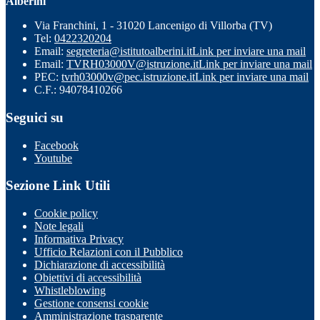
Alberini"
Via Franchini, 1 - 31020 Lancenigo di Villorba (TV)
Tel:
0422320204
Email:
segreteria@istitutoalberini.it
Link per inviare una mail
Email:
TVRH03000V@istruzione.it
Link per inviare una mail
PEC:
tvrh03000v@pec.istruzione.it
Link per inviare una mail
C.F.: 94078410266
Seguici su
Facebook
Youtube
Sezione Link Utili
Cookie policy
Note legali
Informativa Privacy
Ufficio Relazioni con il Pubblico
Dichiarazione di accessibilità
Obiettivi di accessibilità
Whistleblowing
Gestione consensi cookie
Amministrazione trasparente