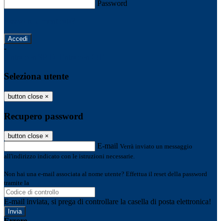
Password
Password dimenticata?
-
Entra con SPID
Entra con CIE
Seleziona utente
button close
×
Recupero password
button close
×
E-mail
Verrà inviato un messaggio
all'indirizzo indicato con le istruzioni necessarie.
Non hai una e-mail associata al nome utente? Effettua il reset della password
tramite la
Login Spaggiari
E-mail inviata, si prega di controllare la casella di posta elettronica!
Errore