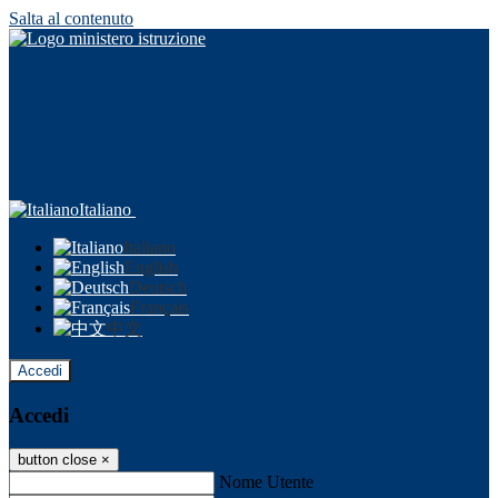
Salta al contenuto
Italiano
Italiano
English
Deutsch
Français
中文
Accedi
Accedi
button close
×
Nome Utente