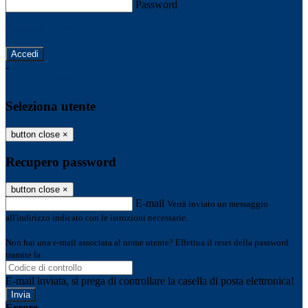
Password
Password dimenticata?
-
Entra con SPID
Entra con CIE
Seleziona utente
button close
×
Recupero password
button close
×
E-mail
Verrà inviato un messaggio
all'indirizzo indicato con le istruzioni necessarie.
Non hai una e-mail associata al nome utente? Effettua il reset della password
tramite la
Login Spaggiari
E-mail inviata, si prega di controllare la casella di posta elettronica!
Errore