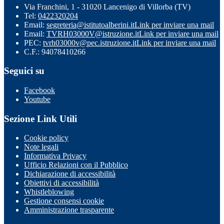
Via Franchini, 1 - 31020 Lancenigo di Villorba (TV)
Tel:
0422320204
Email:
segreteria@istitutoalberini.it
Link per inviare una mail
Email:
TVRH03000V@istruzione.it
Link per inviare una mail
PEC:
tvrh03000v@pec.istruzione.it
Link per inviare una mail
C.F.: 94078410266
Seguici su
Facebook
Youtube
Sezione Link Utili
Cookie policy
Note legali
Informativa Privacy
Ufficio Relazioni con il Pubblico
Dichiarazione di accessibilità
Obiettivi di accessibilità
Whistleblowing
Gestione consensi cookie
Amministrazione trasparente