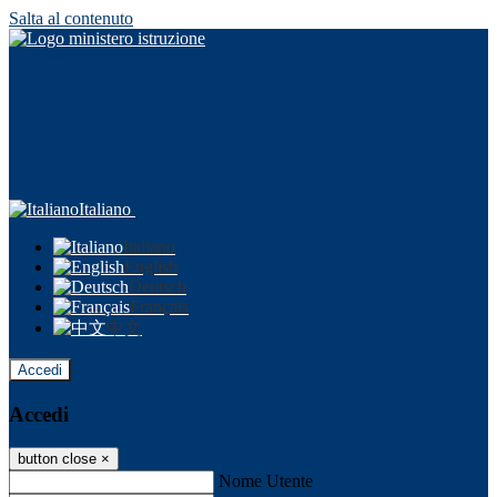
Salta al contenuto
Italiano
Italiano
English
Deutsch
Français
中文
Accedi
Accedi
button close
×
Nome Utente