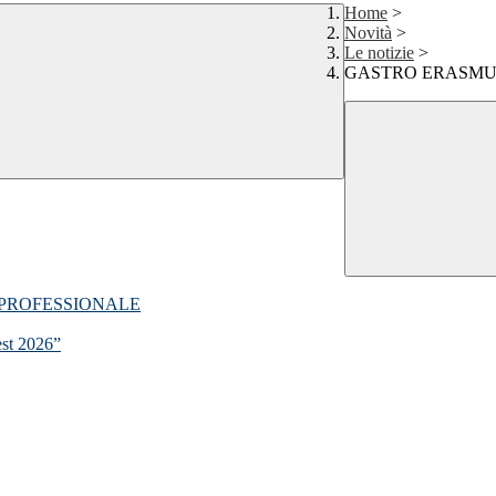
Home
>
Novità
>
Le notizie
>
GASTRO ERASMUS
 PROFESSIONALE
est 2026”