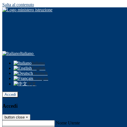
Salta al contenuto
Italiano
Italiano
English
Deutsch
Français
中文
Accedi
Accedi
button close
×
Nome Utente