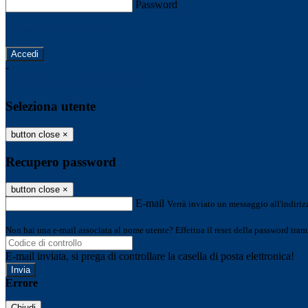
Password
Password dimenticata?
-
Entra con SPID
Entra con CIE
Seleziona utente
button close
×
Recupero password
button close
×
E-mail
Verrà inviato un messaggio all'indirizz
Non hai una e-mail associata al nome utente? Effettua il reset della password tram
E-mail inviata, si prega di controllare la casella di posta elettronica!
Errore
Chiudi