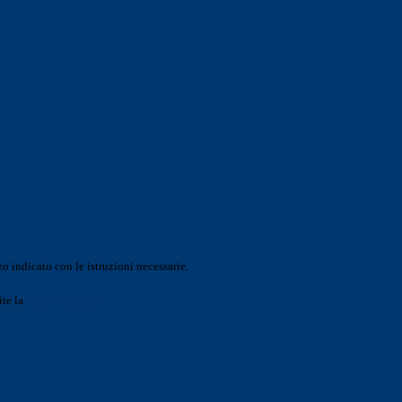
o indicato con le istruzioni necessarie.
ite la
Login Spaggiari