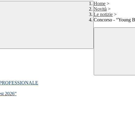
Home
>
Novità
>
Le notizie
>
Concorso - “Young Ba
 PROFESSIONALE
est 2026”