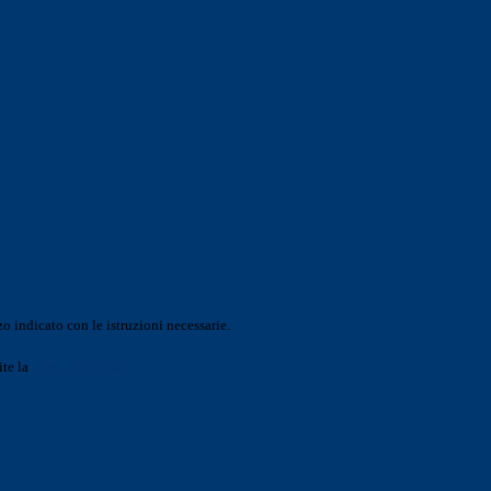
o indicato con le istruzioni necessarie.
ite la
Login Spaggiari