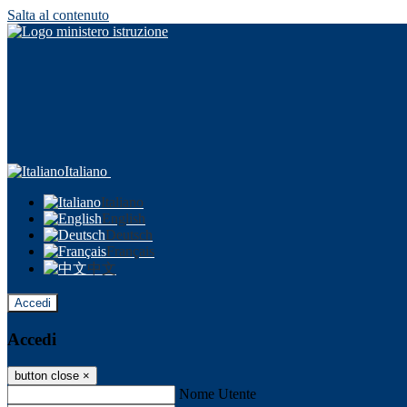
Salta al contenuto
Italiano
Italiano
English
Deutsch
Français
中文
Accedi
Accedi
button close
×
Nome Utente