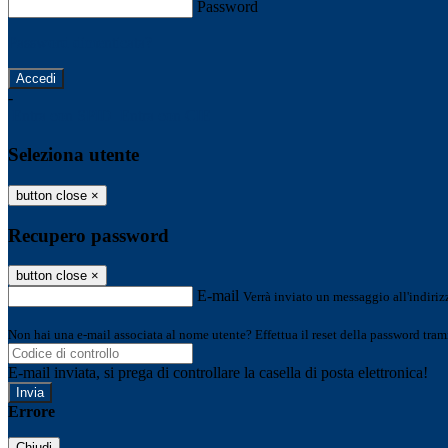
Password
Password dimenticata?
-
Entra con SPID
Entra con CIE
Seleziona utente
button close
×
Recupero password
button close
×
E-mail
Verrà inviato un messaggio all'indirizz
Non hai una e-mail associata al nome utente? Effettua il reset della password tram
E-mail inviata, si prega di controllare la casella di posta elettronica!
Errore
Chiudi