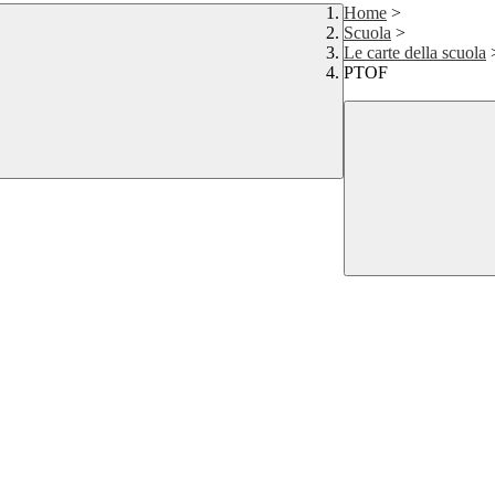
Home
>
Scuola
>
Le carte della scuola
PTOF