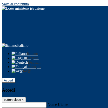
Salta al contenuto
Italiano
Italiano
English
Deutsch
Français
中文
Accedi
Accedi
button close
×
Nome Utente