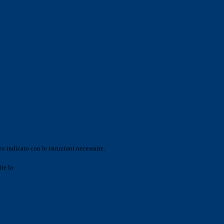
o indicato con le istruzioni necessarie.
ite la
Login Spaggiari