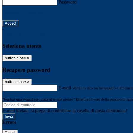
Password
Password dimenticata?
-
Entra con SPID
Entra con CIE
Seleziona utente
button close
×
Recupero password
button close
×
E-mail
Verrà inviato un messaggio all'indirizz
Non hai una e-mail associata al nome utente? Effettua il reset della password tram
E-mail inviata, si prega di controllare la casella di posta elettronica!
Errore
Chiudi