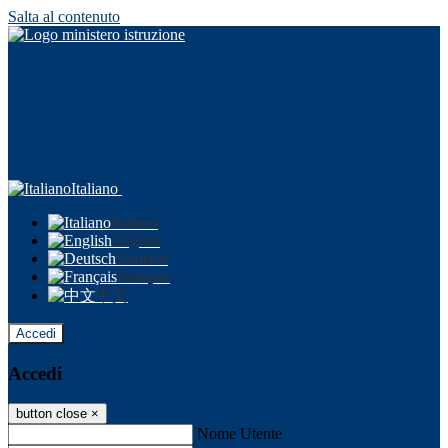
Salta al contenuto
Italiano
Italiano
English
Deutsch
Français
中文
Accedi
Accedi
button close
×
Nome Utente