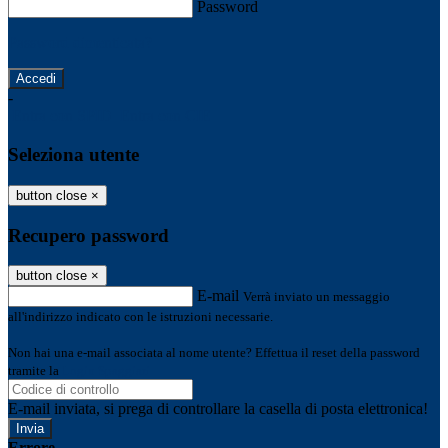
Password
Password dimenticata?
-
Entra con SPID
Entra con CIE
Seleziona utente
button close
×
Recupero password
button close
×
E-mail
Verrà inviato un messaggio
all'indirizzo indicato con le istruzioni necessarie.
Non hai una e-mail associata al nome utente? Effettua il reset della password
tramite la
Login Spaggiari
E-mail inviata, si prega di controllare la casella di posta elettronica!
Errore