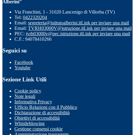
Alberini"
Via Franchini, 1 - 31020 Lancenigo di Villorba (TV)
Tel:
0422320204
Email:
segreteria@istitutoalberini.it
Link per inviare una mail
Email:
TVRH03000V@istruzione.it
Link per inviare una mail
PEC:
tvrh03000v@pec.istruzione.it
Link per inviare una mail
C.F.: 94078410266
Seguici su
Facebook
Youtube
Sezione Link Utili
Cookie policy
Note legali
Informativa Privacy
Ufficio Relazioni con il Pubblico
Dichiarazione di accessibilità
Obiettivi di accessibilità
Whistleblowing
Gestione consensi cookie
Amministrazione trasparente