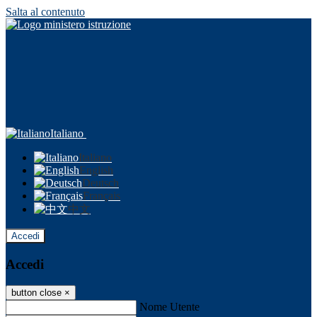
Salta al contenuto
Italiano
Italiano
English
Deutsch
Français
中文
Accedi
Accedi
button close
×
Nome Utente