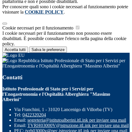
piattaforma e non è possibile disabilitarli.
Per conoscere quali sono i cookie necessari al funzionamento potete
visionare la
COOKIE POLICY
.
Cookie necessari per il funzionamento
I cookie necessari per il funzionamento non possono essere
disabilitati. È possibile consultare l'elenco nella pagina della cookie
policy.
Accetta tutti
Salva le preferenze
Istituto Professionale di Stato per i Servizi per
l'Enogastronomia e l'Ospitalità Alberghiera "Massimo Alberini"
Contatti
Istituto Professionale di Stato per i Servizi per
l'Enogastronomia e l'Ospitalità Alberghiera "Massimo
Alberini"
Via Franchini, 1 - 31020 Lancenigo di Villorba (TV)
Tel:
0422320204
Email:
segreteria@istitutoalberini.it
Link per inviare una mail
Email:
TVRH03000V@istruzione.it
Link per inviare una mail
PEC:
tvrh03000v@pec.istruzione.it
Link per inviare una mail