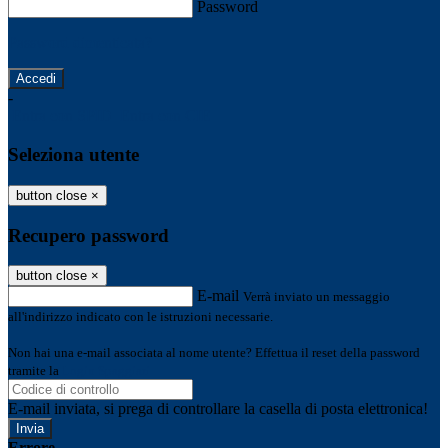
Password
Password dimenticata?
-
Entra con SPID
Entra con CIE
Seleziona utente
button close
×
Recupero password
button close
×
E-mail
Verrà inviato un messaggio
all'indirizzo indicato con le istruzioni necessarie.
Non hai una e-mail associata al nome utente? Effettua il reset della password
tramite la
Login Spaggiari
E-mail inviata, si prega di controllare la casella di posta elettronica!
Errore