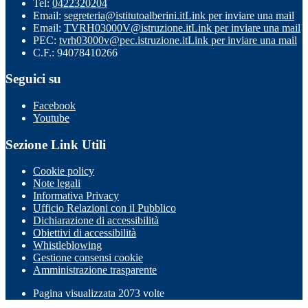
Tel:
0422320204
Email:
segreteria@istitutoalberini.it
Link per inviare una mail
Email:
TVRH03000V@istruzione.it
Link per inviare una mail
PEC:
tvrh03000v@pec.istruzione.it
Link per inviare una mail
C.F.: 94078410266
Seguici su
Facebook
Youtube
Sezione Link Utili
Cookie policy
Note legali
Informativa Privacy
Ufficio Relazioni con il Pubblico
Dichiarazione di accessibilità
Obiettivi di accessibilità
Whistleblowing
Gestione consensi cookie
Amministrazione trasparente
Pagina visualizzata
2073
volte