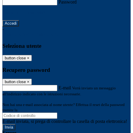
Password
Password dimenticata?
-
Entra con SPID
Entra con CIE
Seleziona utente
button close
×
Recupero password
button close
×
E-mail
Verrà inviato un messaggio
all'indirizzo indicato con le istruzioni necessarie.
Non hai una e-mail associata al nome utente? Effettua il reset della password
tramite la
Login Spaggiari
E-mail inviata, si prega di controllare la casella di posta elettronica!
Errore