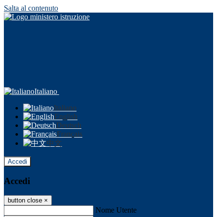
Salta al contenuto
Italiano
Italiano
English
Deutsch
Français
中文
Accedi
Accedi
button close
×
Nome Utente