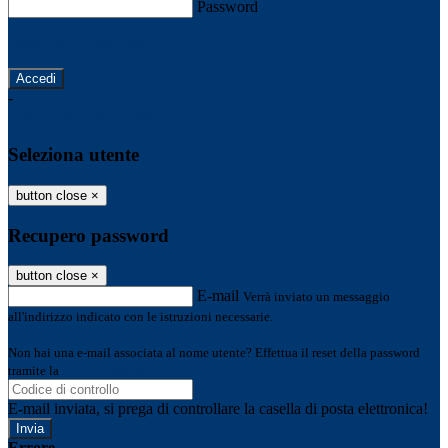
Password
Password dimenticata?
-
Entra con SPID
Entra con CIE
Seleziona utente
button close
×
Recupero password
button close
×
E-mail
Verrà inviato un messaggio
all'indirizzo indicato con le istruzioni necessarie.
Non hai una e-mail associata al nome utente? Effettua il reset della password
tramite la
Login Spaggiari
E-mail inviata, si prega di controllare la casella di posta elettronica!
Errore