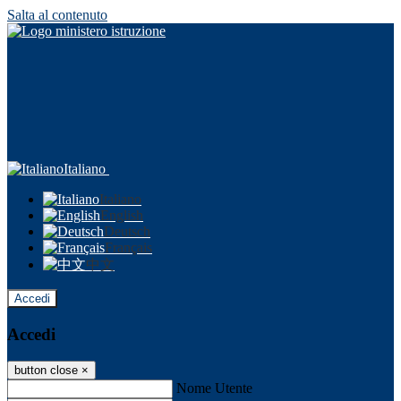
Salta al contenuto
Italiano
Italiano
English
Deutsch
Français
中文
Accedi
Accedi
button close
×
Nome Utente