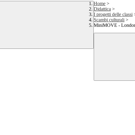
Home
>
Didattica
>
I progetti delle classi
Scambi culturali
>
MiniMOVE - London