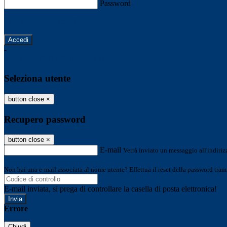
Password
Password dimenticata?
-
Entra con SPID
Entra con CIE
Seleziona utente
button close
×
Recupero password
button close
×
E-mail
Verrà inviato un messaggio all'indirizz
Non hai una e-mail associata al nome utente? Effettua il reset della password tram
E-mail inviata, si prega di controllare la casella di posta elettronica!
Errore
Chiudi