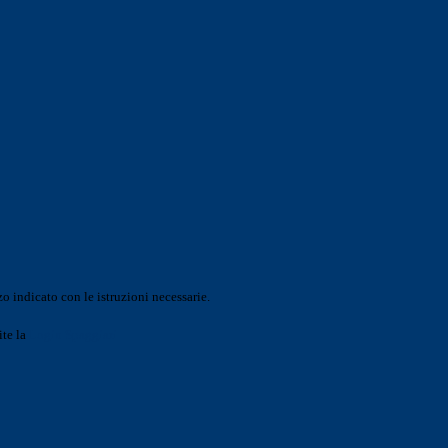
o indicato con le istruzioni necessarie.
ite la
Login Spaggiari