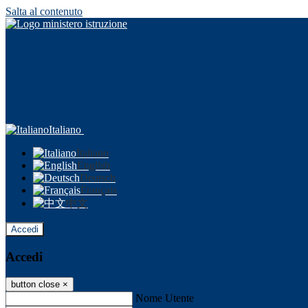
Salta al contenuto
Italiano
Italiano
English
Deutsch
Français
中文
Accedi
Accedi
button close
×
Nome Utente