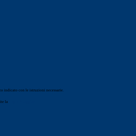
o indicato con le istruzioni necessarie.
ite la
Login Spaggiari