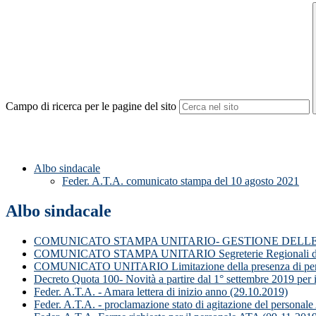
Campo di ricerca per le pagine del sito
Albo sindacale
Feder. A.T.A. comunicato stampa del 10 agosto 2021
Albo sindacale
COMUNICATO STAMPA UNITARIO- GESTIONE DELLE 
COMUNICATO STAMPA UNITARIO Segreterie Regionali del V
COMUNICATO UNITARIO Limitazione della presenza di personale
Decreto Quota 100- Novità a partire dal 1° settembre 2019 per i
Feder. A.T.A. - Amara lettera di inizio anno (29.10.2019)
Feder. A.T.A. - proclamazione stato di agitazione del personale