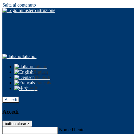
Salta al contenuto
Italiano
Italiano
English
Deutsch
Français
中文
Accedi
Accedi
button close
×
Nome Utente