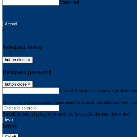
Password
Password dimenticata?
-
Entra con SPID
Entra con CIE
Seleziona utente
button close
×
Recupero password
button close
×
E-mail
Verrà inviato un messaggio all'indirizz
Non hai una e-mail associata al nome utente? Effettua il reset della password tram
E-mail inviata, si prega di controllare la casella di posta elettronica!
Errore
Chiudi