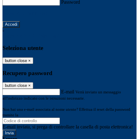
Password
Password dimenticata?
-
Entra con SPID
Entra con CIE
Seleziona utente
button close
×
Recupero password
button close
×
E-mail
Verrà inviato un messaggio
all'indirizzo indicato con le istruzioni necessarie.
Non hai una e-mail associata al nome utente? Effettua il reset della password
tramite la
Login Spaggiari
E-mail inviata, si prega di controllare la casella di posta elettronica!
Errore