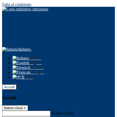
Salta al contenuto
Italiano
Italiano
English
Deutsch
Français
中文
Accedi
Accedi
button close
×
Nome Utente