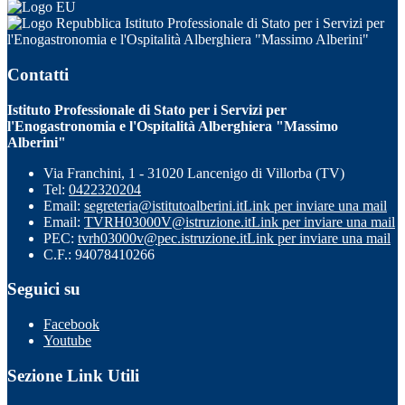
Istituto Professionale di Stato per i Servizi per
l'Enogastronomia e l'Ospitalità Alberghiera "Massimo Alberini"
Contatti
Istituto Professionale di Stato per i Servizi per
l'Enogastronomia e l'Ospitalità Alberghiera "Massimo
Alberini"
Via Franchini, 1 - 31020 Lancenigo di Villorba (TV)
Tel:
0422320204
Email:
segreteria@istitutoalberini.it
Link per inviare una mail
Email:
TVRH03000V@istruzione.it
Link per inviare una mail
PEC:
tvrh03000v@pec.istruzione.it
Link per inviare una mail
C.F.: 94078410266
Seguici su
Facebook
Youtube
Sezione Link Utili