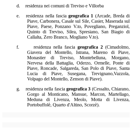
d.
residenza nei comuni di Treviso e Villorba
e.
residenza nella fascia
geografica
1
(Arcade, Breda di
Piave, Carbonera, Casale sul Sile, Casier, Maserada sul
Piave, Paese, Ponzano V.to, Povegliano, Preganziol,
Quinto di Treviso, Silea, Spresiano, San Biagio di
Callalta, Zero Branco, Mogliano V.to).
f.
residenza nella fascia
geografica
2
(Cimadolmo,
Giavera del Montello, Istrana, Mareno di Piave,
Monastier di Treviso, Montebelluna, Morgano,
Nervesa della Battaglia, Oderzo, Ormelle, Ponte di
Piave, Roncade, Salgareda, San Polo di Piave, Santa
Lucia di Piave, Susegana, Trevignano,Vazzola,
Volpago del Montello, Zenson di Piave).
g.
residenza nella fascia
geografica 3
(Cessalto, Chiarano,
Gorgo al Monticano, Mansue, Marcon, Martellago,
Meduna di Livenza, Meolo, Motta di Livenza,
Portobuffolè, Quarto d'Altino, Scorzè).