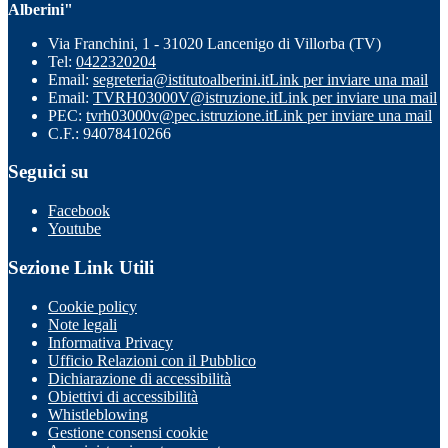
Alberini"
Via Franchini, 1 - 31020 Lancenigo di Villorba (TV)
Tel:
0422320204
Email:
segreteria@istitutoalberini.it
Link per inviare una mail
Email:
TVRH03000V@istruzione.it
Link per inviare una mail
PEC:
tvrh03000v@pec.istruzione.it
Link per inviare una mail
C.F.: 94078410266
Seguici su
Facebook
Youtube
Sezione Link Utili
Cookie policy
Note legali
Informativa Privacy
Ufficio Relazioni con il Pubblico
Dichiarazione di accessibilità
Obiettivi di accessibilità
Whistleblowing
Gestione consensi cookie