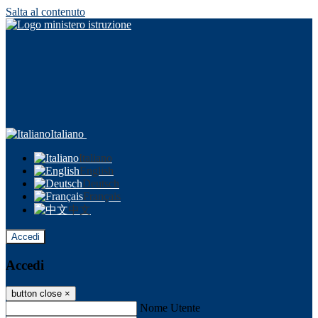
Salta al contenuto
Italiano
Italiano
English
Deutsch
Français
中文
Accedi
Accedi
button close
×
Nome Utente