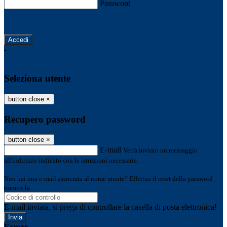
Password
Password dimenticata?
-
Entra con SPID
Entra con CIE
Seleziona utente
button close
×
Recupero password
button close
×
E-mail
Verrà inviato un messaggio
all'indirizzo indicato con le istruzioni necessarie.
Non hai una e-mail associata al nome utente? Effettua il reset della password
tramite la
Login Spaggiari
E-mail inviata, si prega di controllare la casella di posta elettronica!
Errore