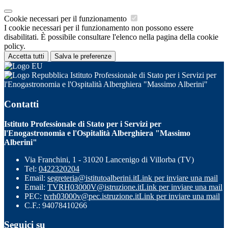
Cookie necessari per il funzionamento
I cookie necessari per il funzionamento non possono essere
disabilitati. È possibile consultare l'elenco nella pagina della cookie
policy.
Accetta tutti
Salva le preferenze
Istituto Professionale di Stato per i Servizi per
l'Enogastronomia e l'Ospitalità Alberghiera "Massimo Alberini"
Contatti
Istituto Professionale di Stato per i Servizi per
l'Enogastronomia e l'Ospitalità Alberghiera "Massimo
Alberini"
Via Franchini, 1 - 31020 Lancenigo di Villorba (TV)
Tel:
0422320204
Email:
segreteria@istitutoalberini.it
Link per inviare una mail
Email:
TVRH03000V@istruzione.it
Link per inviare una mail
PEC:
tvrh03000v@pec.istruzione.it
Link per inviare una mail
C.F.: 94078410266
Seguici su