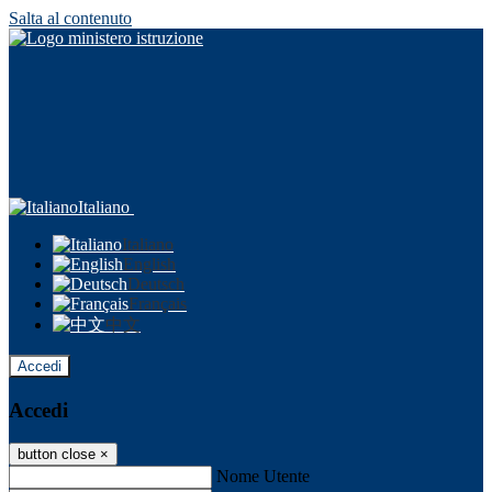
Salta al contenuto
Italiano
Italiano
English
Deutsch
Français
中文
Accedi
Accedi
button close
×
Nome Utente