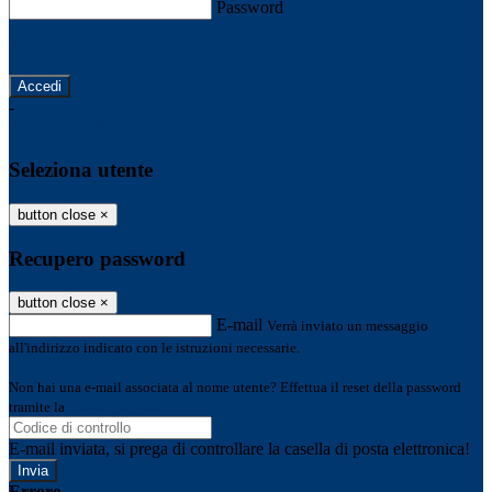
Password
Password dimenticata?
-
Entra con SPID
Entra con CIE
Seleziona utente
button close
×
Recupero password
button close
×
E-mail
Verrà inviato un messaggio
all'indirizzo indicato con le istruzioni necessarie.
Non hai una e-mail associata al nome utente? Effettua il reset della password
tramite la
Login Spaggiari
E-mail inviata, si prega di controllare la casella di posta elettronica!
Errore