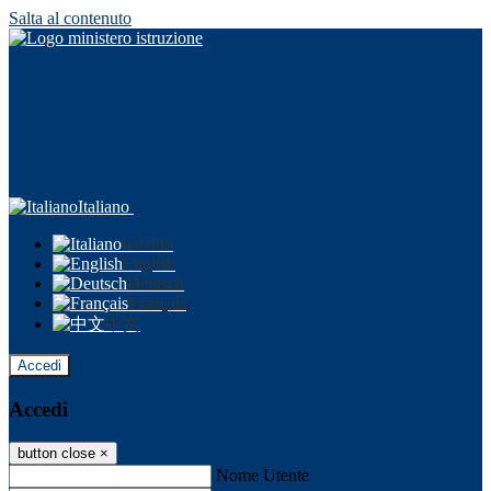
Salta al contenuto
Italiano
Italiano
English
Deutsch
Français
中文
Accedi
Accedi
button close
×
Nome Utente