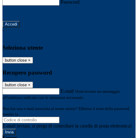
Password
Password dimenticata?
-
Entra con SPID
Entra con CIE
Seleziona utente
button close
×
Recupero password
button close
×
E-mail
Verrà inviato un messaggio
all'indirizzo indicato con le istruzioni necessarie.
Non hai una e-mail associata al nome utente? Effettua il reset della password
tramite la
Login Spaggiari
E-mail inviata, si prega di controllare la casella di posta elettronica!
Errore