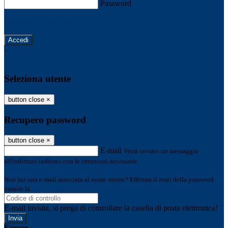
Password
Password dimenticata?
-
Entra con SPID
Entra con CIE
Seleziona utente
button close
×
Recupero password
button close
×
E-mail
Verrà inviato un messaggio
all'indirizzo indicato con le istruzioni necessarie.
Non hai una e-mail associata al nome utente? Effettua il reset della password
tramite la
Login Spaggiari
E-mail inviata, si prega di controllare la casella di posta elettronica!
Errore