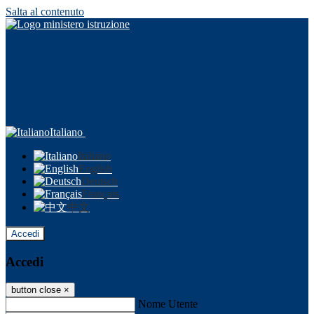
Salta al contenuto
Italiano
Italiano
English
Deutsch
Français
中文
Accedi
Accedi
button close
×
Nome Utente