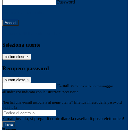
Password
Password dimenticata?
-
Entra con SPID
Entra con CIE
Seleziona utente
button close
×
Recupero password
button close
×
E-mail
Verrà inviato un messaggio
all'indirizzo indicato con le istruzioni necessarie.
Non hai una e-mail associata al nome utente? Effettua il reset della password
tramite la
Login Spaggiari
E-mail inviata, si prega di controllare la casella di posta elettronica!
Errore