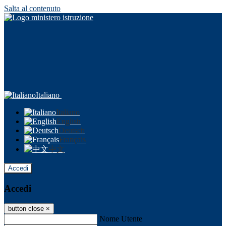
Salta al contenuto
Italiano
Italiano
English
Deutsch
Français
中文
Accedi
Accedi
button close
×
Nome Utente