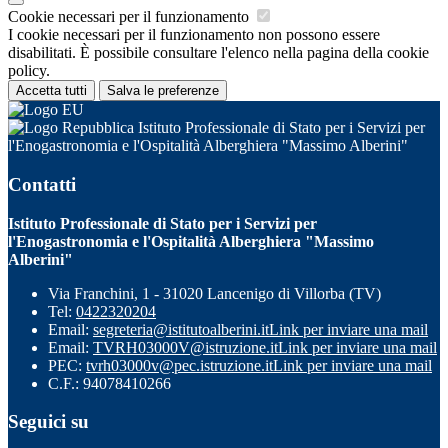
Cookie necessari per il funzionamento
I cookie necessari per il funzionamento non possono essere
disabilitati. È possibile consultare l'elenco nella pagina della cookie
policy.
Accetta tutti
Salva le preferenze
Istituto Professionale di Stato per i Servizi per
l'Enogastronomia e l'Ospitalità Alberghiera "Massimo Alberini"
Contatti
Istituto Professionale di Stato per i Servizi per
l'Enogastronomia e l'Ospitalità Alberghiera "Massimo
Alberini"
Via Franchini, 1 - 31020 Lancenigo di Villorba (TV)
Tel:
0422320204
Email:
segreteria@istitutoalberini.it
Link per inviare una mail
Email:
TVRH03000V@istruzione.it
Link per inviare una mail
PEC:
tvrh03000v@pec.istruzione.it
Link per inviare una mail
C.F.: 94078410266
Seguici su