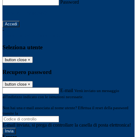
Password
Password dimenticata?
-
Entra con SPID
Entra con CIE
Seleziona utente
button close
×
Recupero password
button close
×
E-mail
Verrà inviato un messaggio
all'indirizzo indicato con le istruzioni necessarie.
Non hai una e-mail associata al nome utente? Effettua il reset della password
tramite la
Login Spaggiari
E-mail inviata, si prega di controllare la casella di posta elettronica!
Errore