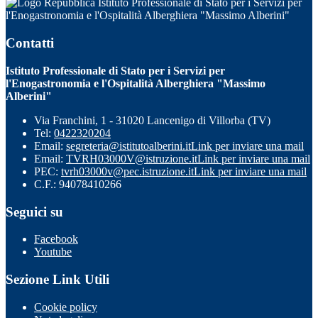
Istituto Professionale di Stato per i Servizi per
l'Enogastronomia e l'Ospitalità Alberghiera "Massimo Alberini"
Contatti
Istituto Professionale di Stato per i Servizi per
l'Enogastronomia e l'Ospitalità Alberghiera "Massimo
Alberini"
Via Franchini, 1 - 31020 Lancenigo di Villorba (TV)
Tel:
0422320204
Email:
segreteria@istitutoalberini.it
Link per inviare una mail
Email:
TVRH03000V@istruzione.it
Link per inviare una mail
PEC:
tvrh03000v@pec.istruzione.it
Link per inviare una mail
C.F.: 94078410266
Seguici su
Facebook
Youtube
Sezione Link Utili
Cookie policy