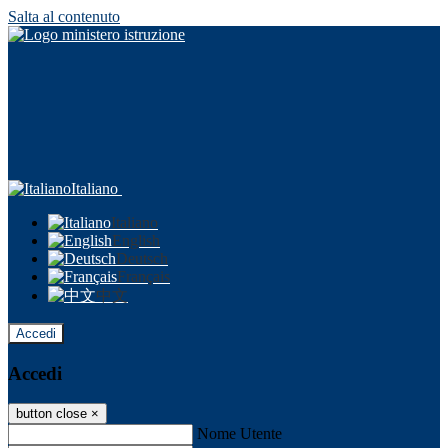
Salta al contenuto
Italiano
Italiano
English
Deutsch
Français
中文
Accedi
Accedi
button close
×
Nome Utente