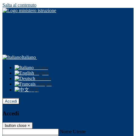
Salta al contenuto
Italiano
Italiano
English
Deutsch
Français
中文
Accedi
Accedi
button close
×
Nome Utente