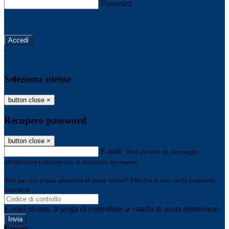
Password
Password dimenticata?
-
Entra con SPID
Entra con CIE
Seleziona utente
button close
×
Recupero password
button close
×
E-mail
Verrà inviato un messaggio
all'indirizzo indicato con le istruzioni necessarie.
Non hai una e-mail associata al nome utente? Effettua il reset della password
tramite la
Login Spaggiari
E-mail inviata, si prega di controllare la casella di posta elettronica!
Errore